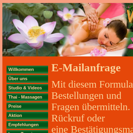
E-Mailanfrage
Willkommen
Über uns
Mit diesem Formula
Studio & Videos
Bestellungen und
Thai - Massagen
Fragen übermitteln.
Preise
Rückruf oder
Aktion
Empfehlungen
eine Bestätigungsmai